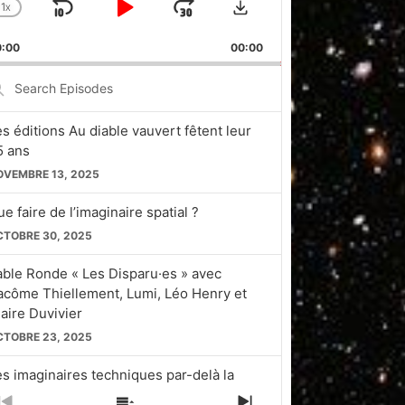
1
X
SKIP
PLAY
JUMP
CHANGE
PLAYBACK
BACKWARD
PAUSE
FORWARD
0:00
RATE
00:00
earch
pisodes
es éditions Au diable vauvert fêtent leur
5 ans
OVEMBRE 13, 2025
e faire de l’imaginaire spatial ?
CTOBRE 30, 2025
able Ronde « Les Disparu·es » avec
acôme Thiellement, Lumi, Léo Henry et
laire Duvivier
CTOBRE 23, 2025
es imaginaires techniques par-delà la
licon Valley