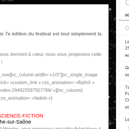
0
S
E
 7e édition du festival est tout simplement la
L
2
 nous tiennent à cœur, nous vous proposons cette
N
 !
Qu
c_row][vc_column width= »1/3″][vc_single_image
O
ck= »custom_link » css_animation= »flipInX »
T
mondes-294925597507766/ »][/vc_column]
P
css_animation= »fadeIn »]
C
O
SCIENCE-FICTION
L
nche-sur-Saône
Si
des 9 Mondes, vous proposera une table thématique &