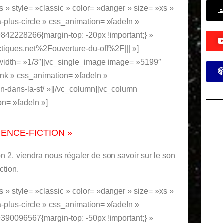
os » style= »classic » color= »danger » size= »xs »
a-plus-circle » css_animation= »fadeIn »
42228266{margin-top: -20px !important;} »
iques.net%2Fouverture-du-off%2F||| »]
 width= »1/3″][vc_single_image image= »5199″
nk » css_animation= »fadeIn »
son-dans-la-sf/ »][/vc_column][vc_column
on= »fadeIn »]
IENCE-FICTION »
n 2, viendra nous régaler de son savoir sur le son
ction.
os » style= »classic » color= »danger » size= »xs »
a-plus-circle » css_animation= »fadeIn »
90096567{margin-top: -50px !important;} »