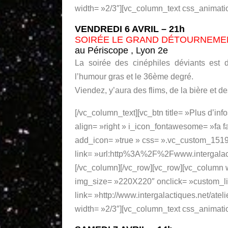
width= »2/3″][vc_column_text css_animati
VENDREDI 6 AVRIL – 21h
SOIRÉE LE GRAND
DÉTOURNEME
au Périscope , Lyon 2e
La soirée des cinéphiles déviants est d
l’humour gras et le 36ème degré.
Viendez, y’aura des flims, de la bière et 
[/vc_column_text][vc_btn title= »Plus d’inf
align= »right » i_icon_fontawesome= »fa f
add_icon= »true » css= ».vc_custom_15198
link= »url:http%3A%2F%2Fwww.intergalac
[/vc_column][/vc_row][vc_row][vc_column
img_size= »220X220″ onclick= »custom_li
link= »http://www.intergalactiques.net/atel
width= »2/3″][vc_column_text css_animati