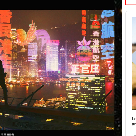
Audi
Play
Le
a