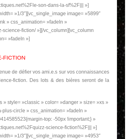
iques.net%2Fle-son-dans-la-sf%2F||| »]
 width= »1/3″][vc_single_image image= »5899″
nk » css_animation= »fadeIn »
zz-science-fiction/ »][/vc_column][vc_column
on= »fadeIn »]
-FICTION
venue de défier vos ami.e.s sur vos connaissances
ience-fiction. Des lots & des bières seront de la
os » style= »classic » color= »danger » size= »xs »
a-plus-circle » css_animation= »fadeIn »
14585523{margin-top: -50px !important;} »
iques.net%2Fquizz-science-fiction%2F||| »]
 width= »1/3″][vc_single_image image= »4953″