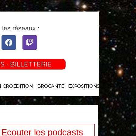
 les réseaux :
tube
Facebook
Twitch
S · BILLETTERIE
MICROÉDITION
BROCANTE
EXPOSITIONS
Ecouter les podcasts