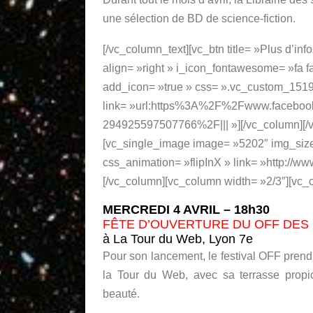
une sélection de BD de science-fiction.
[/vc_column_text][vc_btn title= »Plus d’inf
align= »right » i_icon_fontawesome= »fa f
add_icon= »true » css= ».vc_custom_15194
link= »url:https%3A%2F%2Fwww.facebo
294925597507766%2F||| »][/vc_column][/v
[vc_single_image image= »5202″ img_siz
css_animation= »flipInX » link= »http://www
[/vc_column][vc_column width= »2/3″][vc_
MERCREDI 4 AVRIL – 18h30
FÊTE D’OUVERTURE DU OFF DES
à La Tour du Web, Lyon 7e
Pour son lancement, le festival OFF prend
la Tour du Web, avec sa terrasse propi
beauté.