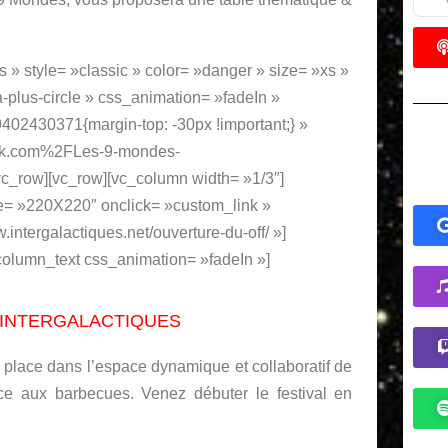
JU
F
os » style= »classic » color= »danger » size= »xs »
l
a-plus-circle » css_animation= »fadeIn »
JU
02430371{margin-top: -30px !important;} »
Qu
ok.com%2FLes-9-mondes-
d
c_row][vc_row][vc_column width= »1/3″]
JU
e= »220X220″ onclick= »custom_link »
.intergalactiques.net/ouverture-du-off/ »]
P
P
column_text css_animation= »fadeIn »]
B
JU
 INTERGALACTIQUES
T
 place dans l’espace dynamique et collaboratif de
d
ce aux barbecues. Venez débuter le festival en
JU