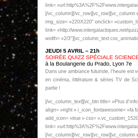
link= »url:http%3A%2F%2Fwww.intergalact
[/vc_column][/vc_row][vc_row][vc_column
img_size= »220X220″ onclick= »custom_li
link= »http://www.intergalactiques.net/qui
width= »2/3″][vc_column_text css_animati
JEUDI 5 AVRIL – 21h
SOIRÉE QUIZZ SPÉCIALE SCIENCE
à la Boulangerie du Prado, Lyon 7e
Dans une ambiance futuriste, l’heure est 
en cinéma, littérature & séries TV de Sc
partie !
[/vc_column_text][vc_btn title= »Plus d’inf
align= »right » i_icon_fontawesome= »fa f
add_icon= »true » css= ».vc_custom_15204
link= »url:http%3A%2F%2Fwww.intergalact
[/vc_column][/vc_row][vc_row][vc_column