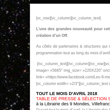
[vc_row][vc_column][vc_column_text]
L’une des grandes nouveauté pour cette
création d’un Off.
Au côtés de partenaires & structures qui
programmation tout au long du mois d’avril
[/vc_column_text][/vc_column][/vc_row][v
image= »5665″ img_size= »220X220″ oncli
link= »https://www.facebook.com/Les-9-
[vc_column width= »2/3″][vc_column_text 
TOUT LE MOIS D’AVRIL 2018
TABLE DE PRESSE & SÉLECTION 
à la Librairie des 9 Mondes, Villefra
Durant tout le mois d’avril, la Librairie 