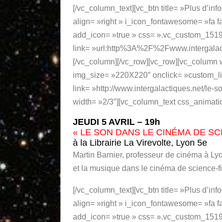
[/vc_column_text][vc_btn title= »Plus d’inf
align= »right » i_icon_fontawesome= »fa f
add_icon= »true » css= ».vc_custom_15198
link= »url:http%3A%2F%2Fwww.intergalact
[/vc_column][/vc_row][vc_row][vc_column
img_size= »220X220″ onclick= »custom_li
link= »http://www.intergalactiques.net/le-
width= »2/3″][vc_column_text css_animati
JEUDI 5 AVRIL – 19h
« LE SON DANS LE CINÉMA DE SC
à la Librairie La Virevolte, Lyon 5e
Martin Barnier, professeur de cinéma à Lyo
et la musique dans le cinéma de science-fi
[/vc_column_text][vc_btn title= »Plus d’inf
align= »right » i_icon_fontawesome= »fa f
add_icon= »true » css= ».vc_custom_15193