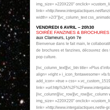
img_size= »220X220″ onclick= »custom_li
link= »http://www.intergalactiques.net/fan
width= »2/3″][vc_column_text css_animati
VENDREDI 6 AVRIL – 20h30
SOIRÉE FANZINES & BROCHURES
aux Clameurs, Lyon 7e
Bienvenue dans le fait main, le collaboratif
de brochures et fanzines, découvrez des t
pop culture.
[/vc_column_text][vc_btn title= »Plus d’inf
align= »right » i_icon_fontawesome= »fa f
add_icon= »true » css= ».vc_custom_15198
link= »url:http%3A%2F%2Fwww.intergalac
[/vc_column][/vc_row][vc_row][vc_column
img_size= »220X220″ onclick= »custom_li
link= »http://www.intergalactiques.net/le