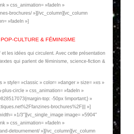
nk » css_animation= »fadeIn »
zines-brochures/ »][/vc_column][vc_column
on= »fadeIn »]
 POP-CULTURE & FÉMINISME
 et les idées qui circulent. Avec cette présentation
extes qui parlent de féminisme, science-fiction &
os » style= »classic » color= »danger » size= »xs »
a-plus-circle » css_animation= »fadeIn »
28517073{margin-top: -50px !important;} »
tiques.net%2Ffanzines-brochures%2F||| »]
 width= »1/3″][vc_single_image image= »5904″
nk » css_animation= »fadeIn »
-grand-detournement/ »][/vc_column][vc_column