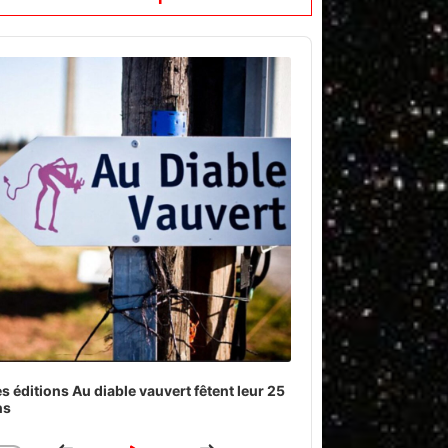
o
er
s éditions Au diable vauvert fêtent leur 25
ns
Download