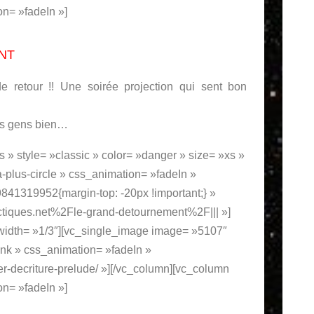
on= »fadeIn »]
NT
e retour !! Une soirée projection qui sent bon
des gens bien…
os » style= »classic » color= »danger » size= »xs »
a-plus-circle » css_animation= »fadeIn »
41319952{margin-top: -20px !important;} »
tiques.net%2Fle-grand-detournement%2F||| »]
 width= »1/3″][vc_single_image image= »5107″
nk » css_animation= »fadeIn »
ier-decriture-prelude/ »][/vc_column][vc_column
on= »fadeIn »]