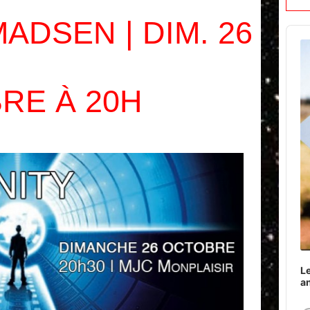
ADSEN | DIM. 26
Audi
Play
RE À 20H
Le
a