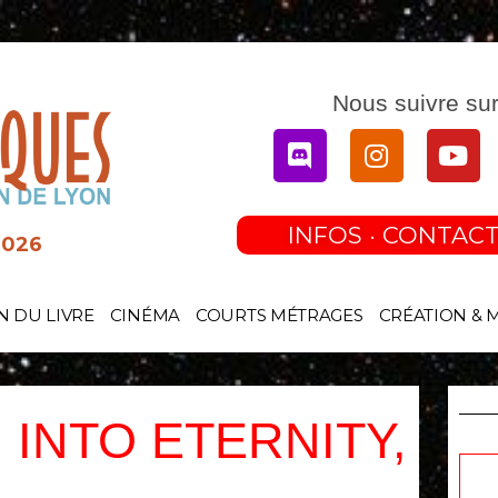
Nous suivre sur
Discord
Instagram
You
INFOS · CONTACT
2026
N DU LIVRE
CINÉMA
COURTS MÉTRAGES
CRÉATION & 
 INTO ETERNITY,