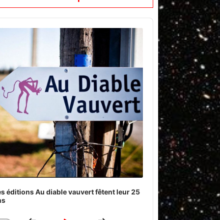
o
er
s éditions Au diable vauvert fêtent leur 25
ns
Download