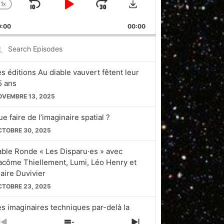
1
X
SKIP
PLAY
JUMP
CHANGE
PLAYBACK
BACKWARD
PAUSE
FORWARD
0:00
RATE
00:00
earch
pisodes
es éditions Au diable vauvert fêtent leur
5 ans
OVEMBRE 13, 2025
e faire de l’imaginaire spatial ?
CTOBRE 30, 2025
able Ronde « Les Disparu·es » avec
acôme Thiellement, Lumi, Léo Henry et
laire Duvivier
CTOBRE 23, 2025
es imaginaires techniques par-delà la
licon Valley