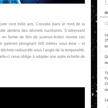
0
S
urer cent mille ans. Creusée dans le nord de la
E
otte abritera des déchets nucléaires. S’adressant
L
 en forme de film de science-fiction montre ces
2
e galeries plongeant 500 mètres sous terre – et
N
déchets radioactifs sous l’angle de la temporalité.
Qu
celle-ci nous oblige à adopter une autre échelle de
O
T
P
C
O
L
Si