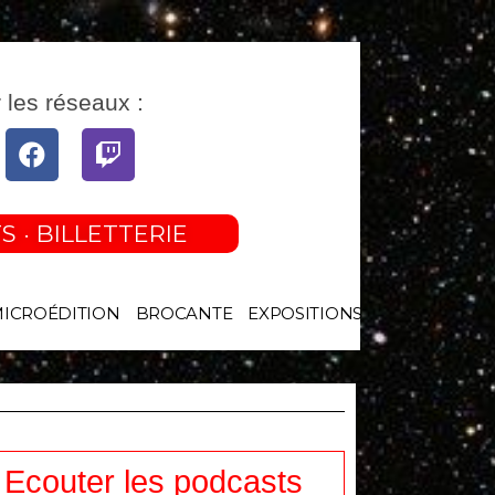
 les réseaux :
tube
Facebook
Twitch
S · BILLETTERIE
MICROÉDITION
BROCANTE
EXPOSITIONS
Ecouter les podcasts