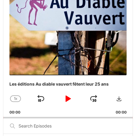
Les éditions Au diable vauvert fêtent leur 25 ans
Downlo
1
X
SKIP
PLAY
JUMP
CHANGE
PLAYBACK
BACKWARD
PAUSE
FORWARD
00:00
RATE
00:00
Search
Episodes