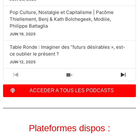
Pop Culture, Nostalgie et Capitalisme | Pacôme
Thiellement, Benj & Kath Bolchegeek, Modiiie,
Philippe Battaglia
JUIN 19, 2025
Table Ronde : Imaginer des “futurs désirables », est-
ce oublier le présent ?
JUIN 12, 2025
PREVIOUS
SHOW
NEXT
EPISODE
EPISODES
EPIS
LIST
ACCEDER A TOUS LES PODCASTS
Plateformes dispos :