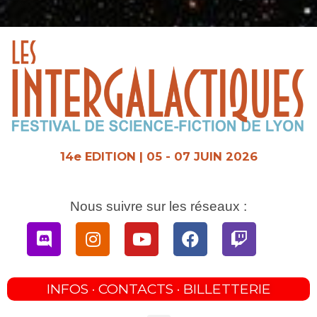
Aller
au
contenu
14e EDITION | 05 - 07 JUIN 2026
Nous suivre sur les réseaux :
Discord
Instagram
Youtube
Facebook
Twitch
INFOS · CONTACTS · BILLETTERIE