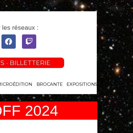
 les réseaux :
tube
Facebook
Twitch
S · BILLETTERIE
MICROÉDITION
BROCANTE
EXPOSITIONS
OFF 2024