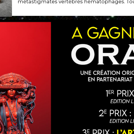
métastigmates vertébrés hématophages. T