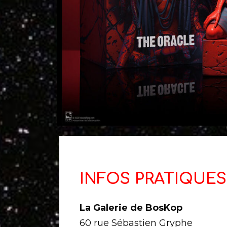
INFOS PRATIQUES
La Galerie de BosKop
60 rue Sébastien Gryphe