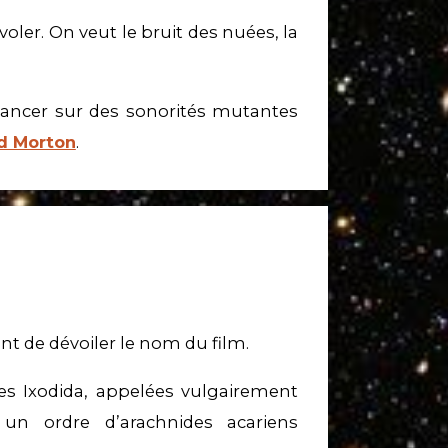
ler. On veut le bruit des nuées, la
ncer sur des sonorités mutantes
d Morton
.
t de dévoiler le nom du film.
es Ixodida, appelées vulgairement
un ordre d’arachnides acariens