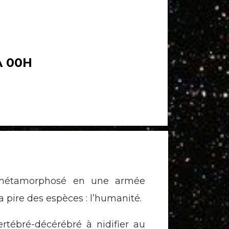
A 00H
t métamorphosé en une armée
 pire des espèces : l’humanité.
vertébré-décérébré à nidifier au