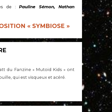
res de :
Pauline Sémon, Nathan
OSITION « SYMBIOSE »
RE
att du Fanzine « Mutoïd Kids » ont
lle, qui est visqueux et acéré.