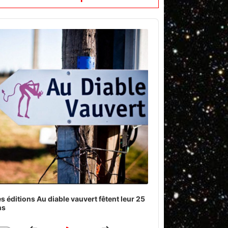
o
er
s éditions Au diable vauvert fêtent leur 25
ns
Download