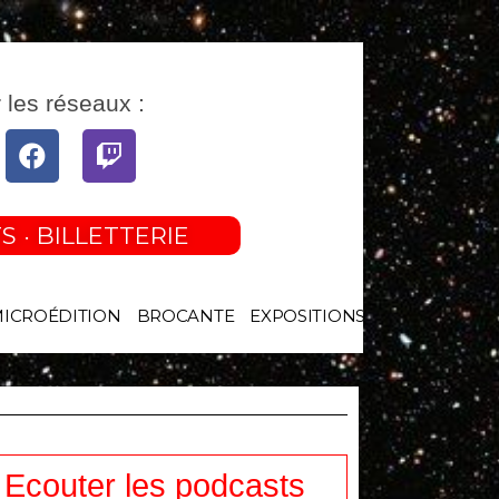
 les réseaux :
tube
Facebook
Twitch
S · BILLETTERIE
MICROÉDITION
BROCANTE
EXPOSITIONS
Ecouter les podcasts