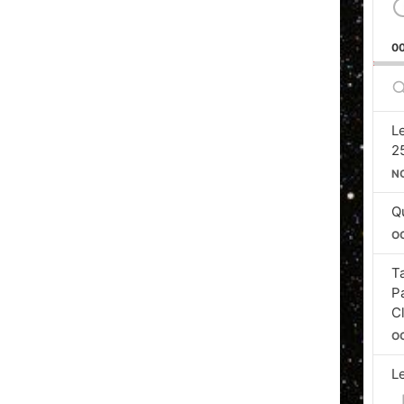
0
S
E
L
2
N
Qu
O
T
P
C
O
L
Si