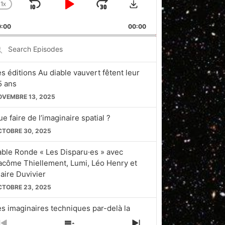
1
X
SKIP
PLAY
JUMP
CHANGE
PLAYBACK
BACKWARD
PAUSE
FORWARD
0:00
RATE
00:00
earch
pisodes
es éditions Au diable vauvert fêtent leur
5 ans
OVEMBRE 13, 2025
e faire de l’imaginaire spatial ?
CTOBRE 30, 2025
able Ronde « Les Disparu·es » avec
acôme Thiellement, Lumi, Léo Henry et
laire Duvivier
CTOBRE 23, 2025
es imaginaires techniques par-delà la
licon Valley