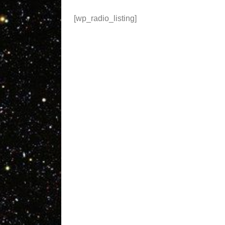
[wp_radio_listing]