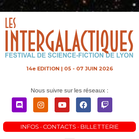
Aller
au
contenu
14e EDITION | 05 - 07 JUIN 2026
Nous suivre sur les réseaux :
Discord
Instagram
Youtube
Facebook
Twitch
INFOS · CONTACTS · BILLETTERIE