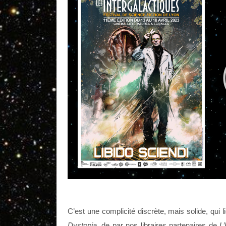
C’est une complicité discrète, mais solide, qui 
Dystopia
, de par nos libraires partenaires de
L’