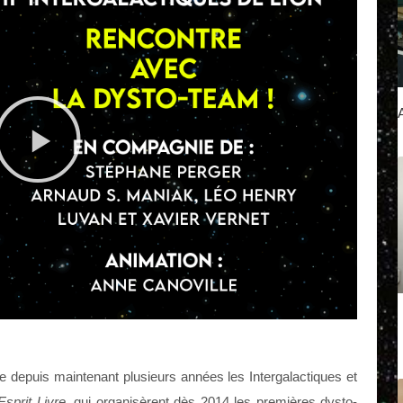
Lire
la
vidéo
lie depuis maintenant plusieurs années les Intergalactiques et
Esprit Livre
, qui organisèrent dès 2014 les premières dysto-