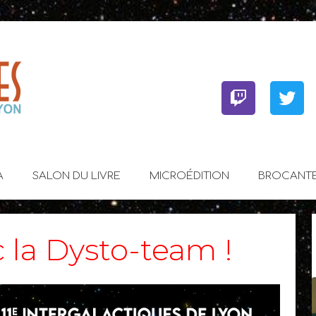
Twitch
Twit
A
SALON DU LIVRE
MICROÉDITION
BROCANT
 la Dysto-team !