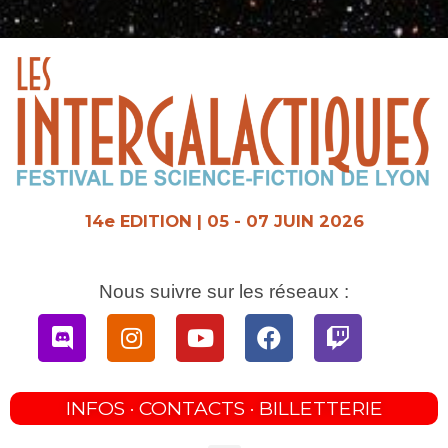
Aller
au
contenu
14e EDITION | 05 - 07 JUIN 2026
Nous suivre sur les réseaux :
Discord
Instagram
Youtube
Facebook
Twitch
INFOS · CONTACTS · BILLETTERIE