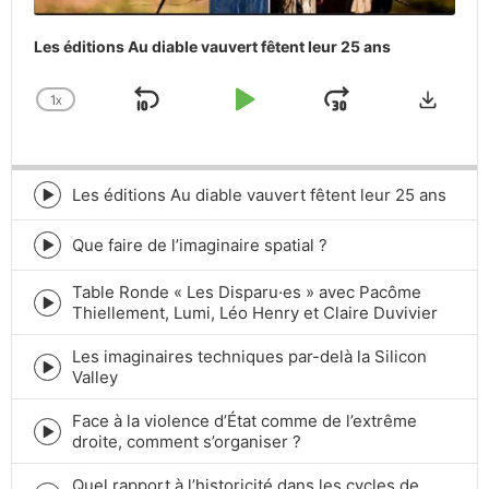
Les éditions Au diable vauvert fêtent leur 25 ans
Downlo
1
X
SKIP
PLAY
JUMP
CHANGE
PLAYBACK
BACKWARD
PAUSE
FORWARD
RATE
Les éditions Au diable vauvert fêtent leur 25 ans
Episode
play
icon
Que faire de l’imaginaire spatial ?
Episode
play
Table Ronde « Les Disparu·es » avec Pacôme
icon
Episode
Thiellement, Lumi, Léo Henry et Claire Duvivier
play
icon
Les imaginaires techniques par-delà la Silicon
Episode
Valley
play
icon
Face à la violence d’État comme de l’extrême
Episode
droite, comment s’organiser ?
play
icon
Quel rapport à l’historicité dans les cycles de