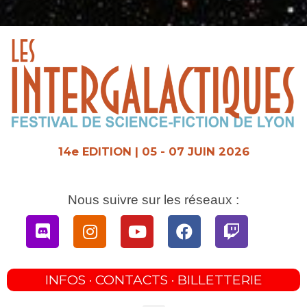
Aller
au
contenu
14e EDITION | 05 - 07 JUIN 2026
Nous suivre sur les réseaux :
Discord
Instagram
Youtube
Facebook
Twitch
INFOS · CONTACTS · BILLETTERIE