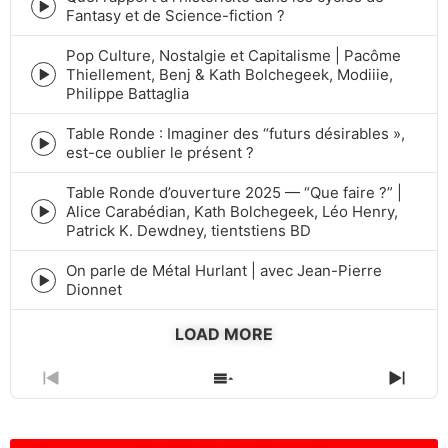
Episode
Fantasy et de Science-fiction ?
play
icon
Pop Culture, Nostalgie et Capitalisme | Pacôme
Thiellement, Benj & Kath Bolchegeek, Modiiie,
Episode
Philippe Battaglia
play
icon
Table Ronde : Imaginer des “futurs désirables »,
Episode
est-ce oublier le présent ?
play
icon
Table Ronde d’ouverture 2025 — “Que faire ?” |
Alice Carabédian, Kath Bolchegeek, Léo Henry,
Episode
Patrick K. Dewdney, tientstiens BD
play
icon
On parle de Métal Hurlant | avec Jean-Pierre
Episode
Dionnet
play
icon
LOAD MORE
PREVIOUS
SHOW
NEXT
EPISODE
EPISODES
EPIS
LIST