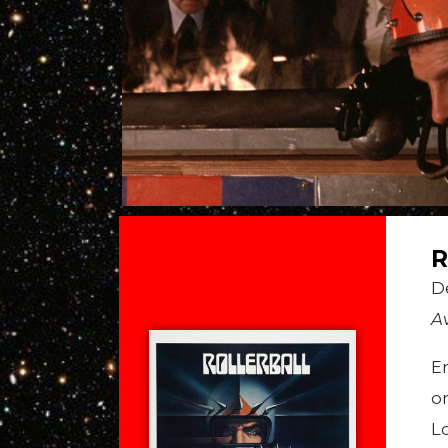
R
D
A
E
o
L