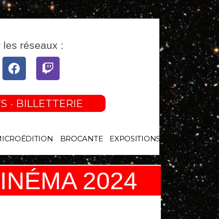
 les réseaux :
tube
Facebook
Twitch
S · BILLETTERIE
MICROÉDITION
BROCANTE
EXPOSITIONS
INÉMA 2024