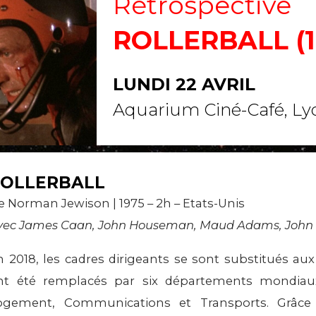
Rétrospective
ROLLERBALL (1
LUNDI 22 AVRIL
Aquarium Ciné-Café, Ly
OLLERBALL
e Norman Jewison | 1975 – 2h – Etats-Unis
vec James Caan, John Houseman, Maud Adams, John
n 2018, les cadres dirigeants se sont substitués au
nt été remplacés par six départements mondiaux 
ogement, Communications et Transports. Grâce à