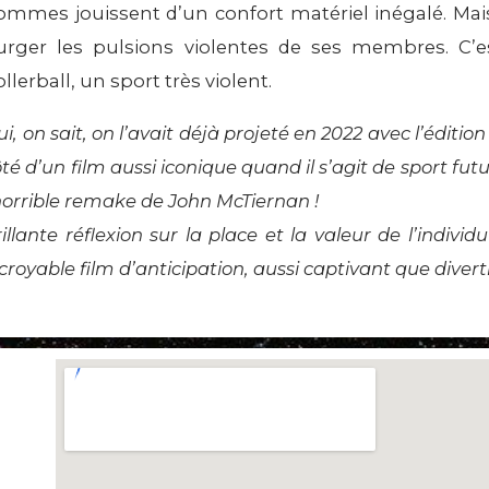
ommes jouissent d’un confort matériel inégalé. Mais
urger les pulsions violentes de ses membres. C’e
llerball, un sport très violent.
i, on sait, on l’avait déjà projeté en 2022 avec l’éditio
té d’un film aussi iconique quand il s’agit de sport fut
’horrible remake de John McTiernan !
illante réflexion sur la place et la valeur de l’individ
croyable film d’anticipation, aussi captivant que divert