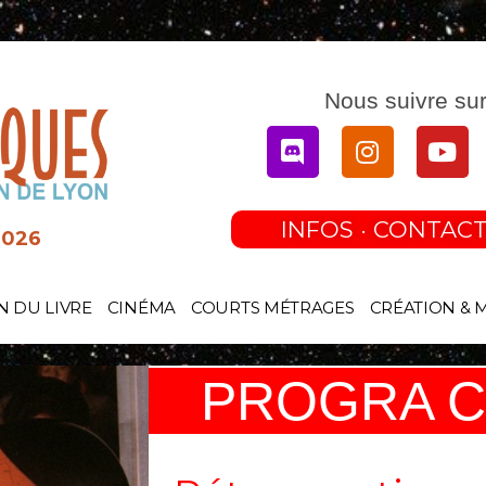
Nous suivre sur
Discord
Instagram
You
INFOS · CONTACT
2026
N DU LIVRE
CINÉMA
COURTS MÉTRAGES
CRÉATION & 
PROGRA C