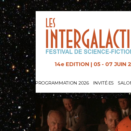
Aller
au
contenu
14e EDITION | 05 - 07 JUIN 
PROGRAMMATION 2026
INVITÉ·ES
SALO