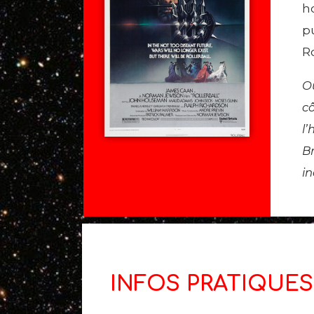
h
p
Ro
Ou
cô
l
Br
in
INFOS PRATIQUES