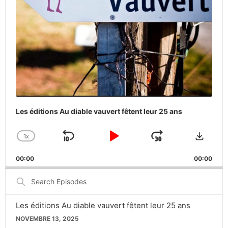
Les éditions Au diable vauvert fêtent leur 25 ans
Downlo
1
X
SKIP
PLAY
JUMP
CHANGE
PLAYBACK
BACKWARD
PAUSE
FORWARD
00:00
RATE
00:00
Search
Episodes
Les éditions Au diable vauvert fêtent leur 25 ans
NOVEMBRE 13, 2025