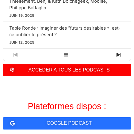
Thiellement, Benj & Kath Bolchegeek, Modiiie,
Philippe Battaglia
JUIN 19, 2025
Table Ronde : Imaginer des “futurs désirables », est-
ce oublier le présent ?
JUIN 12, 2025
PREVIOUS
SHOW
NEXT
EPISODE
EPISODES
EPIS
LIST
ACCEDER A TOUS LES PODCASTS
Plateformes dispos :
GOOGLE PODCAST