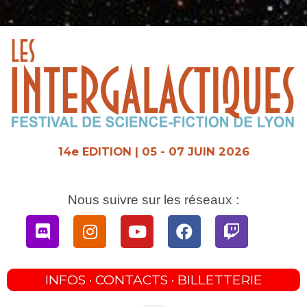
Aller
au
contenu
14e EDITION | 05 - 07 JUIN 2026
Nous suivre sur les réseaux :
Discord
Instagram
Youtube
Facebook
Twitch
INFOS · CONTACTS · BILLETTERIE