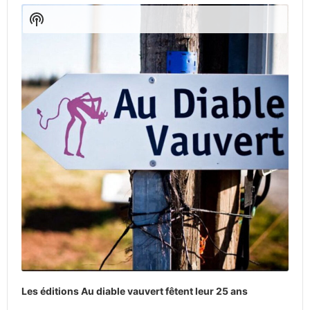
Player
Show
Podcast
Information
Les éditions Au diable vauvert fêtent leur 25 ans