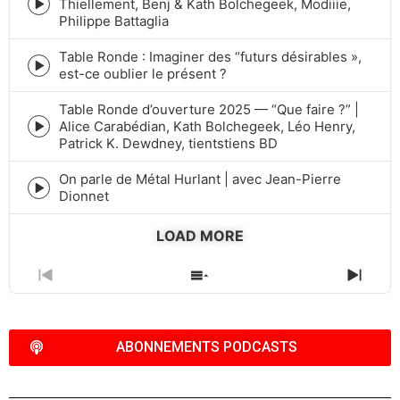
Thiellement, Benj & Kath Bolchegeek, Modiiie,
Episode
Philippe Battaglia
play
icon
Table Ronde : Imaginer des “futurs désirables »,
Episode
est-ce oublier le présent ?
play
icon
Table Ronde d’ouverture 2025 — “Que faire ?” |
Alice Carabédian, Kath Bolchegeek, Léo Henry,
Episode
Patrick K. Dewdney, tientstiens BD
play
icon
On parle de Métal Hurlant | avec Jean-Pierre
Episode
Dionnet
play
icon
LOAD MORE
PREVIOUS
SHOW
NEXT
EPISODE
EPISODES
EPIS
LIST
ABONNEMENTS PODCASTS