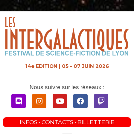
Aller
au
contenu
14e EDITION | 05 - 07 JUIN 2026
Nous suivre sur les réseaux :
Discord
Instagram
Youtube
Facebook
Twitch
INFOS · CONTACTS · BILLETTERIE