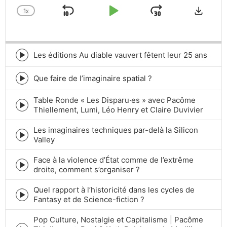
Downlo
1
X
SKIP
PLAY
JUMP
CHANGE
PLAYBACK
BACKWARD
PAUSE
FORWARD
RATE
Les éditions Au diable vauvert fêtent leur 25 ans
Episode
play
icon
Que faire de l’imaginaire spatial ?
Episode
play
Table Ronde « Les Disparu·es » avec Pacôme
icon
Episode
Thiellement, Lumi, Léo Henry et Claire Duvivier
play
icon
Les imaginaires techniques par-delà la Silicon
Episode
Valley
play
icon
Face à la violence d’État comme de l’extrême
Episode
droite, comment s’organiser ?
play
icon
Quel rapport à l’historicité dans les cycles de
Episode
Fantasy et de Science-fiction ?
play
icon
Pop Culture, Nostalgie et Capitalisme | Pacôme