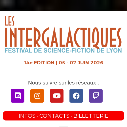
Aller
au
contenu
14e EDITION | 05 - 07 JUIN 2026
Nous suivre sur les réseaux :
Discord
Instagram
Youtube
Facebook
Twitch
INFOS · CONTACTS · BILLETTERIE