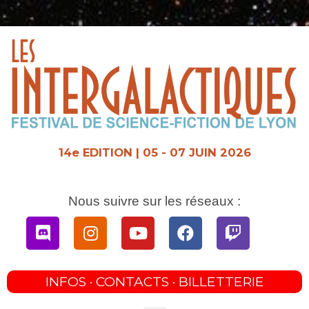
Aller
au
contenu
14e EDITION | 05 - 07 JUIN 2026
Nous suivre sur les réseaux :
Discord
Instagram
Youtube
Facebook
Twitch
INFOS · CONTACTS · BILLETTERIE