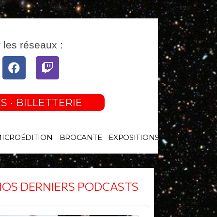
 les réseaux :
tube
Facebook
Twitch
S · BILLETTERIE
MICROÉDITION
BROCANTE
EXPOSITIONS
OS DERNIERS PODCASTS
o