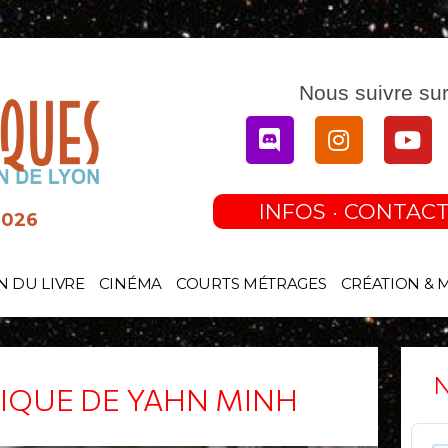
Nous suivre sur
Discord
Instagram
You
INFOS · CONTACT
2026
N DU LIVRE
CINÉMA
COURTS MÉTRAGES
CRÉATION & 
N
IQUE DE YAHN MINH
Audi