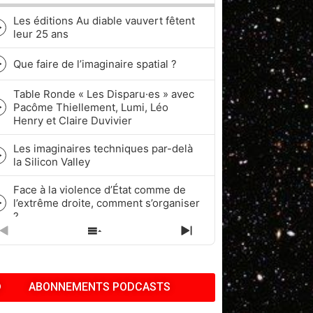
Les éditions Au diable vauvert fêtent
Episode
leur 25 ans
play
icon
Que faire de l’imaginaire spatial ?
Episode
play
Table Ronde « Les Disparu·es » avec
icon
Pacôme Thiellement, Lumi, Léo
Episode
Henry et Claire Duvivier
play
icon
Les imaginaires techniques par-delà
Episode
la Silicon Valley
play
icon
Face à la violence d’État comme de
l’extrême droite, comment s’organiser
Episode
?
play
icon
PREVIOUS
SHOW
NEXT
Quel rapport à l’historicité dans les
EPISODE
EPISODES
EPISODE
cycles de Fantasy et de Science-
Episode
LIST
fiction ?
play
ABONNEMENTS PODCASTS
icon
Pop Culture, Nostalgie et Capitalisme
| Pacôme Thiellement, Benj & Kath