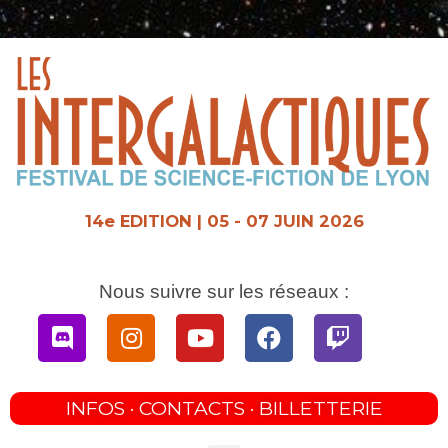
Aller
au
contenu
14e EDITION | 05 - 07 JUIN 2026
Nous suivre sur les réseaux :
Discord
Instagram
Youtube
Facebook
Twitch
INFOS · CONTACTS · BILLETTERIE