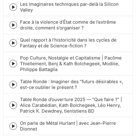
icon
Les imaginaires techniques par-delà la Silicon
Episode
Valley
play
icon
Face à la violence d’État comme de l’extrême
Episode
droite, comment s’organiser ?
play
icon
Quel rapport à l’historicité dans les cycles de
Episode
Fantasy et de Science-fiction ?
play
icon
Pop Culture, Nostalgie et Capitalisme | Pacôme
Thiellement, Benj & Kath Bolchegeek, Modiiie,
Episode
Philippe Battaglia
play
icon
Table Ronde : Imaginer des “futurs désirables »,
Episode
est-ce oublier le présent ?
play
icon
Table Ronde d’ouverture 2025 — “Que faire ?” |
Alice Carabédian, Kath Bolchegeek, Léo Henry,
Episode
Patrick K. Dewdney, tientstiens BD
play
icon
On parle de Métal Hurlant | avec Jean-Pierre
Episode
Dionnet
play