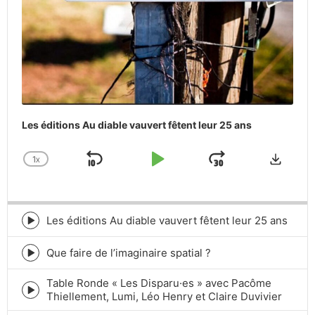
Les éditions Au diable vauvert fêtent leur 25 ans
Downlo
1
X
SKIP
PLAY
JUMP
CHANGE
PLAYBACK
BACKWARD
PAUSE
FORWARD
RATE
Les éditions Au diable vauvert fêtent leur 25 ans
Episode
play
icon
Que faire de l’imaginaire spatial ?
Episode
play
Table Ronde « Les Disparu·es » avec Pacôme
icon
Episode
Thiellement, Lumi, Léo Henry et Claire Duvivier
play