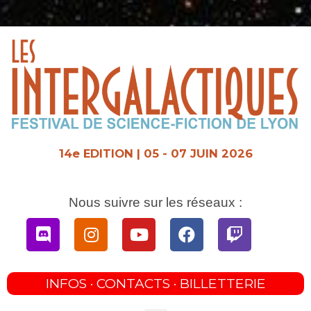
Aller
au
contenu
14e EDITION | 05 - 07 JUIN 2026
Nous suivre sur les réseaux :
Discord
Instagram
Youtube
Facebook
Twitch
INFOS · CONTACTS · BILLETTERIE