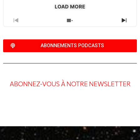
icon
LOAD MORE
PREVIOUS
SHOW
NEXT
EPISODE
EPISODES
EPIS
LIST
ABONNEMENTS PODCASTS
ABONNEZ-VOUS À NOTRE NEWSLETTER