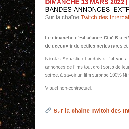
DIMANCHE 13 MARS 2022 |
BANDES-ANNONCES, EXTRA
Sur la chaîne
Twitch des Interga
Le dimanche c’est séance Ciné Bis et/
de découvrir de petites perles rares e
Nicolas Sébastien Landais et Jal vous p
annonces de films tout droit sortis de l
soirée, à savoir un film surprise 100% Nin
Visuel non-contractuel.
Sur la chaine Twitch des In