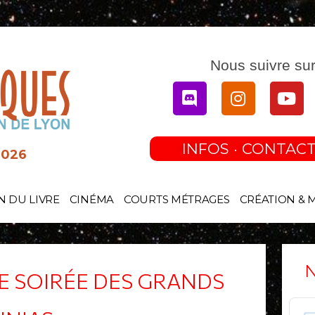
Nous suivre sur
Discord
Instagram
You
INFOS · CONTACT
2026
N DU LIVRE
CINÉMA
COURTS MÉTRAGES
CRÉATION & 
N
ITE SOIRÉE DES GRANDS
Audi