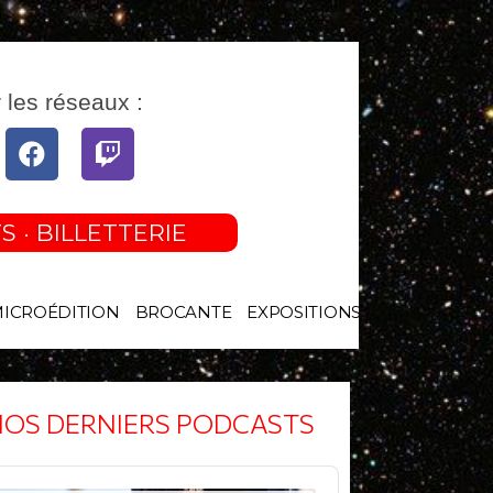
 les réseaux :
tube
Facebook
Twitch
S · BILLETTERIE
MICROÉDITION
BROCANTE
EXPOSITIONS
OS DERNIERS PODCASTS
o