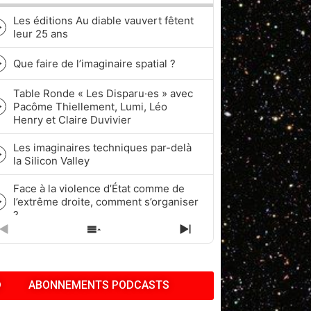
Les éditions Au diable vauvert fêtent
Episode
leur 25 ans
play
icon
Que faire de l’imaginaire spatial ?
Episode
play
Table Ronde « Les Disparu·es » avec
icon
Pacôme Thiellement, Lumi, Léo
Episode
Henry et Claire Duvivier
play
icon
Les imaginaires techniques par-delà
Episode
la Silicon Valley
play
icon
Face à la violence d’État comme de
l’extrême droite, comment s’organiser
Episode
?
play
icon
PREVIOUS
SHOW
NEXT
Quel rapport à l’historicité dans les
EPISODE
EPISODES
EPISODE
cycles de Fantasy et de Science-
Episode
LIST
fiction ?
play
ABONNEMENTS PODCASTS
icon
Pop Culture, Nostalgie et Capitalisme
| Pacôme Thiellement, Benj & Kath