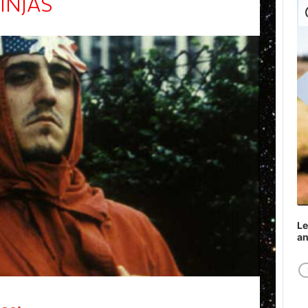
INJAS
Play
Le
a