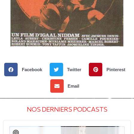
Facebook
Twitter
Pinterest
Email
NOS DERNIERS PODCASTS
Audio
Player
Show