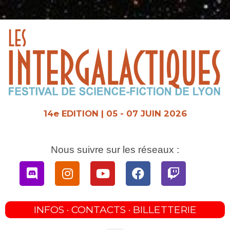
Aller
au
contenu
14e EDITION | 05 - 07 JUIN 2026
Nous suivre sur les réseaux :
Discord
Instagram
Youtube
Facebook
Twitch
INFOS · CONTACTS · BILLETTERIE