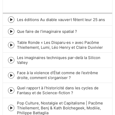
SKIP
PLAY
JUMP
PLAYBACK
BACKWARD
PAUSE
FORWARD
RATE
Les éditions Au diable vauvert fêtent leur 25 ans
Episode
play
icon
Que faire de l’imaginaire spatial ?
Episode
play
Table Ronde « Les Disparu·es » avec Pacôme
icon
Episode
Thiellement, Lumi, Léo Henry et Claire Duvivier
play
icon
Les imaginaires techniques par-delà la Silicon
Episode
Valley
play
icon
Face à la violence d’État comme de l’extrême
Episode
droite, comment s’organiser ?
play
icon
Quel rapport à l’historicité dans les cycles de
Episode
Fantasy et de Science-fiction ?
play
icon
Pop Culture, Nostalgie et Capitalisme | Pacôme
Thiellement, Benj & Kath Bolchegeek, Modiiie,
Episode
Philippe Battaglia
play