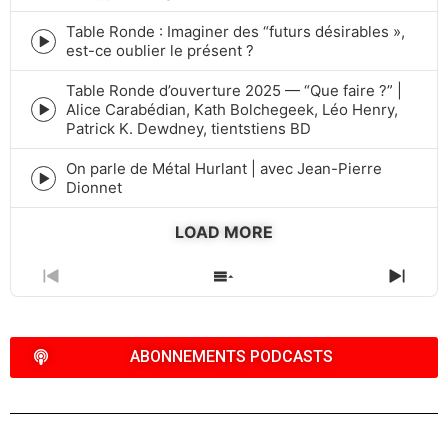
icon
Table Ronde : Imaginer des “futurs désirables »,
Episode
est-ce oublier le présent ?
play
icon
Table Ronde d’ouverture 2025 — “Que faire ?” |
Alice Carabédian, Kath Bolchegeek, Léo Henry,
Episode
Patrick K. Dewdney, tientstiens BD
play
icon
On parle de Métal Hurlant | avec Jean-Pierre
Episode
Dionnet
play
icon
LOAD MORE
PREVIOUS
SHOW
NEXT
EPISODE
EPISODES
EPIS
LIST
ABONNEMENTS PODCASTS