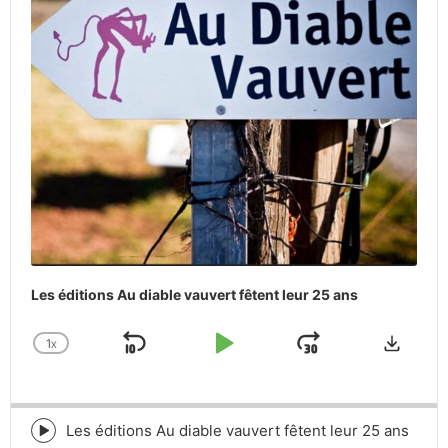
Les éditions Au diable vauvert fêtent leur 25 ans
Downlo
1
X
SKIP
PLAY
JUMP
CHANGE
PLAYBACK
BACKWARD
PAUSE
FORWARD
RATE
Les éditions Au diable vauvert fêtent leur 25 ans
Episode