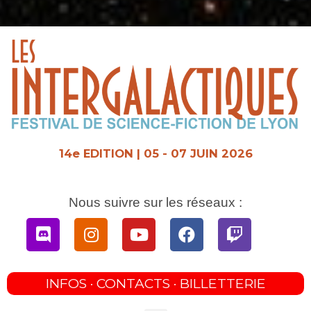
Aller
au
contenu
14e EDITION | 05 - 07 JUIN 2026
Nous suivre sur les réseaux :
Discord
Instagram
Youtube
Facebook
Twitch
INFOS · CONTACTS · BILLETTERIE