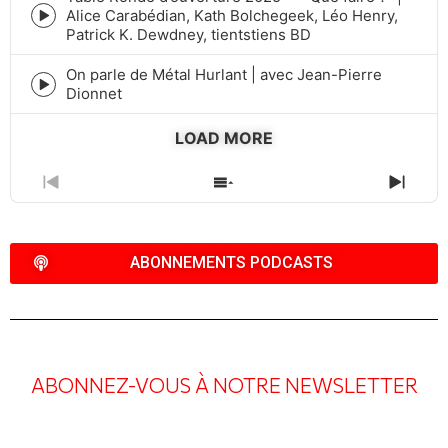
Alice Carabédian, Kath Bolchegeek, Léo Henry,
Episode
Patrick K. Dewdney, tientstiens BD
play
icon
On parle de Métal Hurlant | avec Jean-Pierre
Episode
Dionnet
play
icon
LOAD MORE
PREVIOUS
SHOW
NEXT
EPISODE
EPISODES
EPIS
LIST
ABONNEMENTS PODCASTS
ABONNEZ-VOUS À NOTRE NEWSLETTER