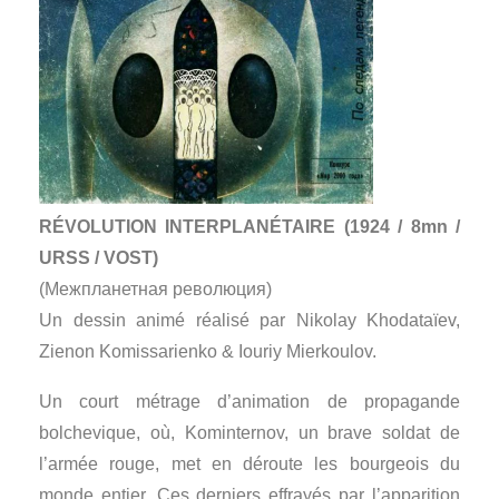
RÉVOLUTION INTERPLANÉTAIRE (1924 / 8mn /
URSS / VOST)
(Межпланетная революция)
Un dessin animé réalisé par Nikolay Khodataïev,
Zienon Komissarienko & Iouriy Mierkoulov.
Un court métrage d’animation de propagande
bolchevique, où, Kominternov, un brave soldat de
l’armée rouge, met en déroute les bourgeois du
monde entier. Ces derniers effrayés par l’apparition