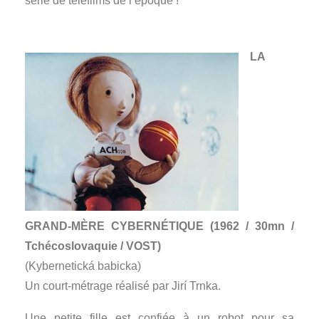
série de téléfilms de l’époque !
LA
GRAND-MÈRE CYBERNÉTIQUE (1962 / 30mn /
Tchécoslovaquie / VOST)
(Kybernetická babicka)
Un court-métrage réalisé par Jirí Trnka.
Une petite fille est confiée à un robot pour sa