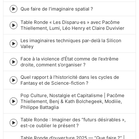
play
icon
Que faire de l’imaginaire spatial ?
Episode
play
Table Ronde « Les Disparu·es » avec Pacôme
icon
Episode
Thiellement, Lumi, Léo Henry et Claire Duvivier
play
icon
Les imaginaires techniques par-delà la Silicon
Episode
Valley
play
icon
Face à la violence d’État comme de l’extrême
Episode
droite, comment s’organiser ?
play
icon
Quel rapport à l’historicité dans les cycles de
Episode
Fantasy et de Science-fiction ?
play
icon
Pop Culture, Nostalgie et Capitalisme | Pacôme
Thiellement, Benj & Kath Bolchegeek, Modiiie,
Episode
Philippe Battaglia
play
icon
Table Ronde : Imaginer des “futurs désirables »,
Episode
est-ce oublier le présent ?
play
icon
Table Ronde d’ouverture 2025 — “Que faire ?” |