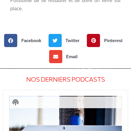
Possibilité de se restaurer et de boire un verre sur
place.
Facebook
Twitter
Pinterest
Email
NOS DERNIERS PODCASTS
Audio
Player
Show
Podcast
Information