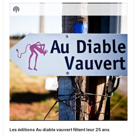
Player
Show
Podcast
Information
Les éditions Au diable vauvert fêtent leur 25 ans