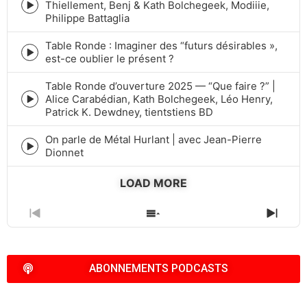
Thiellement, Benj & Kath Bolchegeek, Modiiie,
Episode
Philippe Battaglia
play
icon
Table Ronde : Imaginer des “futurs désirables »,
Episode
est-ce oublier le présent ?
play
icon
Table Ronde d’ouverture 2025 — “Que faire ?” |
Alice Carabédian, Kath Bolchegeek, Léo Henry,
Episode
Patrick K. Dewdney, tientstiens BD
play
icon
On parle de Métal Hurlant | avec Jean-Pierre
Episode
Dionnet
play
icon
LOAD MORE
PREVIOUS
SHOW
NEXT
EPISODE
EPISODES
EPIS
LIST
ABONNEMENTS PODCASTS