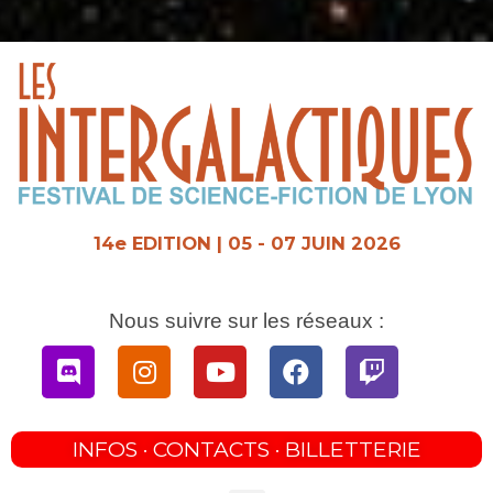
Aller
au
contenu
14e EDITION | 05 - 07 JUIN 2026
Nous suivre sur les réseaux :
Discord
Instagram
Youtube
Facebook
Twitch
INFOS · CONTACTS · BILLETTERIE