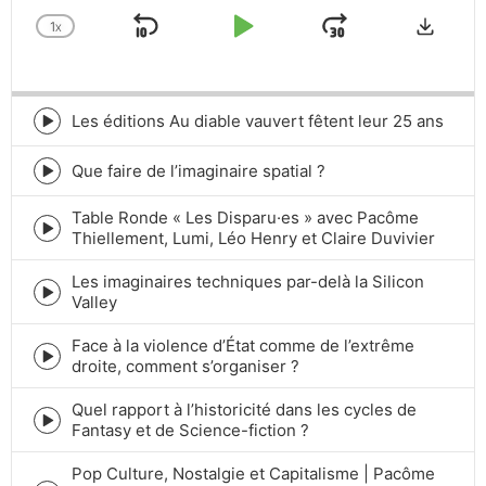
Downlo
1
X
SKIP
PLAY
JUMP
CHANGE
PLAYBACK
BACKWARD
PAUSE
FORWARD
RATE
Les éditions Au diable vauvert fêtent leur 25 ans
Episode
play
icon
Que faire de l’imaginaire spatial ?
Episode
play
Table Ronde « Les Disparu·es » avec Pacôme
icon
Episode
Thiellement, Lumi, Léo Henry et Claire Duvivier
play
icon
Les imaginaires techniques par-delà la Silicon
Episode
Valley
play
icon
Face à la violence d’État comme de l’extrême
Episode
droite, comment s’organiser ?
play
icon
Quel rapport à l’historicité dans les cycles de
Episode
Fantasy et de Science-fiction ?
play
icon
Pop Culture, Nostalgie et Capitalisme | Pacôme