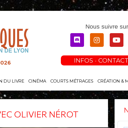
Nous suivre sur
Discord
Instagram
You
INFOS · CONTACT
2026
N DU LIVRE
CINÉMA
COURTS MÉTRAGES
CRÉATION & 
N
EC OLIVIER NÉROT
Audi