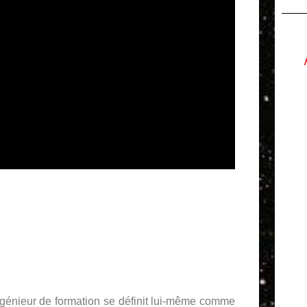
ngénieur de formation se définit lui-même comme