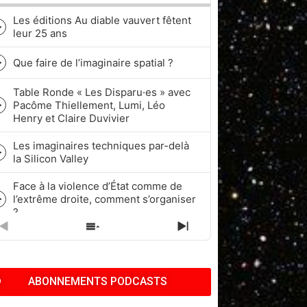
Les éditions Au diable vauvert fêtent
Episode
leur 25 ans
play
icon
Que faire de l’imaginaire spatial ?
Episode
play
Table Ronde « Les Disparu·es » avec
icon
Pacôme Thiellement, Lumi, Léo
Episode
Henry et Claire Duvivier
play
icon
Les imaginaires techniques par-delà
Episode
la Silicon Valley
play
icon
Face à la violence d’État comme de
l’extrême droite, comment s’organiser
Episode
?
play
icon
PREVIOUS
SHOW
NEXT
Quel rapport à l’historicité dans les
EPISODE
EPISODES
EPISODE
cycles de Fantasy et de Science-
Episode
LIST
fiction ?
play
ABONNEMENTS PODCASTS
icon
Pop Culture, Nostalgie et Capitalisme
| Pacôme Thiellement, Benj & Kath