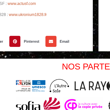
SF :
www.actusf.com
828 :
www.ukronium1828.fr
er
Pinterest
Email
NOS PARTE