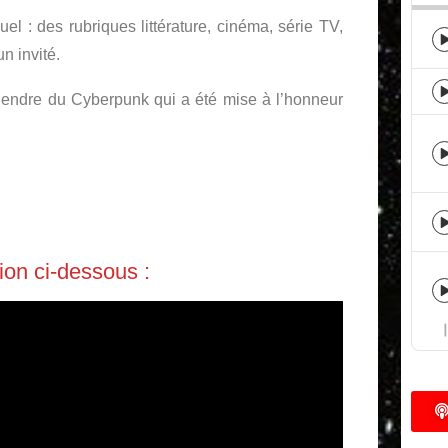
: des rubriques littérature, cinéma, série TV,
n invité.
gendre du Cyberpunk qui a été mise à l’honneur
on ci-dessous :