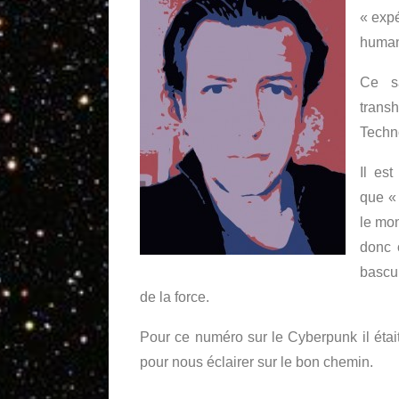
« expé
humani
Ce s
trans
Techn
Il es
que «
le mon
donc 
bascu
de la force.
Pour ce numéro sur le Cyberpunk il étai
pour nous éclairer sur le bon chemin.