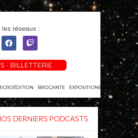
 les réseaux :
tube
Facebook
Twitch
S · BILLETTERIE
MICROÉDITION
BROCANTE
EXPOSITIONS
OS DERNIERS PODCASTS
o