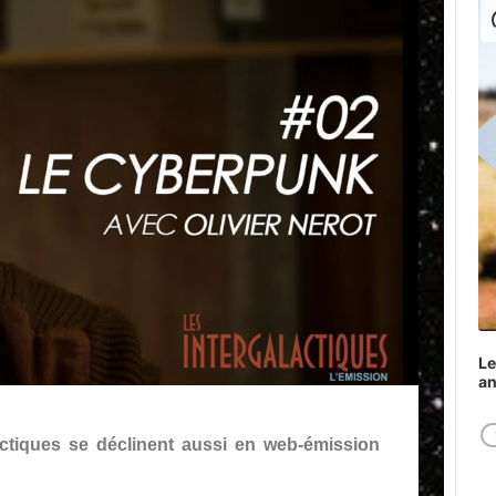
Play
Le
a
lactiques se déclinent aussi en web-émission