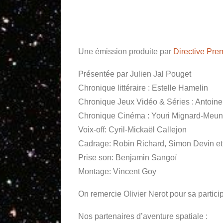
Une émission produite par
Directive Pre
Présentée par Julien Jal Pouget
Chronique littéraire : Estelle Hamelin
Chronique Jeux Vidéo & Séries : Antoine
Chronique Cinéma : Youri Mignard-Meun
Voix-off: Cyril-Mickaël Callejon
Cadrage: Robin Richard, Simon Devin et
Prise son: Benjamin Sangoï
Montage: Vincent Goy
On remercie Olivier Nerot pour sa particip
Nos partenaires d’aventure spatiale :