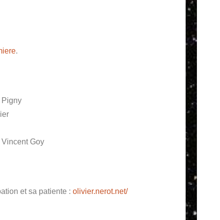
miere
.
 Pigny
ier
 Vincent Goy
ation et sa patiente :
olivier.nerot.net/