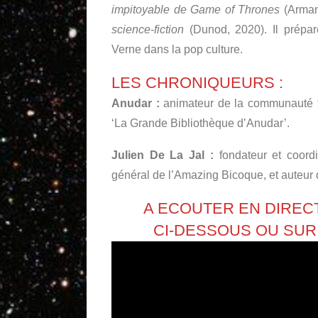
impitoyable de Game of Thrones
(Arman
science-fiction
(Dunod, 2020). Il prépare
Verne dans la pop culture.
LES CHRONIQUEURS :
Anudar :
animateur de la communauté 
‘La Grande Bibliothèque d’Anudar’.
Julien De La Jal :
fondateur et coordi
général de l’Amazing Bicoque, et auteur du
A ECOUTER EN DIRECT
CI-DESSOUS OU SU