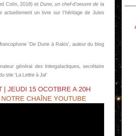
d Colin, 2018) et
Dune, un chef-d’oeuvre de la
 actuellement un livre sur l’héritage de Jules
francophone ‘De Dune à Rakis’, auteur du blog
nateur général des Intergalactiques, secrétaire
 site ‘La Lettre à Jal’
 | JEUDI 15 OCOTBRE A 20H
R
NOTRE CHAÎNE YOUTUBE