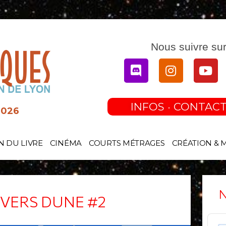
Nous suivre sur
Discord
Instagram
You
INFOS · CONTACT
2026
N DU LIVRE
CINÉMA
COURTS MÉTRAGES
CRÉATION & 
N
VERS DUNE #2
Audi