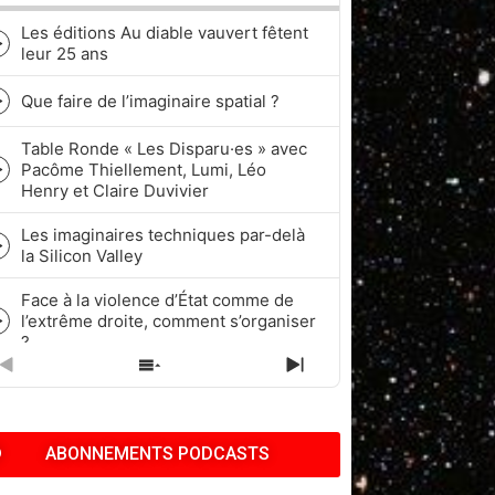
Les éditions Au diable vauvert fêtent
Episode
leur 25 ans
play
icon
Que faire de l’imaginaire spatial ?
Episode
play
Table Ronde « Les Disparu·es » avec
icon
Pacôme Thiellement, Lumi, Léo
Episode
Henry et Claire Duvivier
play
icon
Les imaginaires techniques par-delà
Episode
la Silicon Valley
play
icon
Face à la violence d’État comme de
l’extrême droite, comment s’organiser
Episode
?
play
icon
PREVIOUS
SHOW
NEXT
Quel rapport à l’historicité dans les
EPISODE
EPISODES
EPISODE
cycles de Fantasy et de Science-
Episode
LIST
fiction ?
play
ABONNEMENTS PODCASTS
icon
Pop Culture, Nostalgie et Capitalisme
| Pacôme Thiellement, Benj & Kath