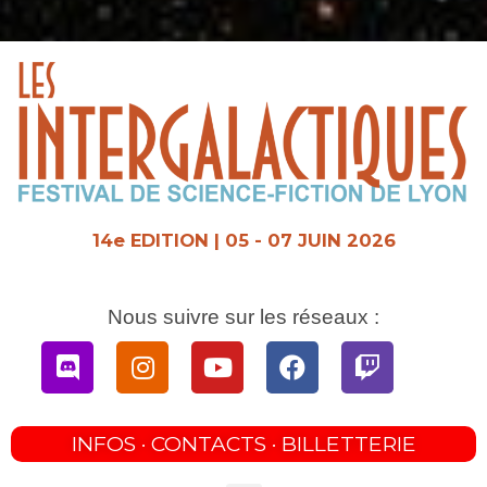
Aller
au
contenu
14e EDITION | 05 - 07 JUIN 2026
Nous suivre sur les réseaux :
Discord
Instagram
Youtube
Facebook
Twitch
INFOS · CONTACTS · BILLETTERIE