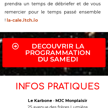
prendra un temps de débriefer et de vous
remercier pour le temps passé ensemble
!
la-cale.itch.io
DECOUVRIR LA
PROGRAMMATION
DU SAMEDI
INFOS PRATIQUES
Le Karbone · MJC Monplaisir
25 avenue des frères Lumière