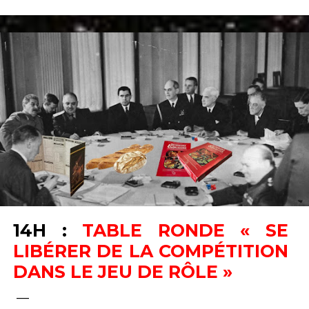
14H :
TABLE RONDE « SE
LIBÉRER DE LA COMPÉTITION
DANS LE JEU DE RÔLE »
__