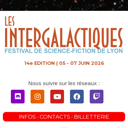
Aller
au
contenu
14e EDITION | 05 - 07 JUIN 2026
Nous suivre sur les réseaux :
Discord
Instagram
Youtube
Facebook
Twitch
INFOS · CONTACTS · BILLETTERIE