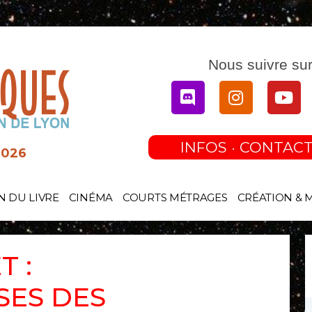
Nous suivre sur
Discord
Instagram
You
INFOS · CONTACT
2026
N DU LIVRE
CINÉMA
COURTS MÉTRAGES
CRÉATION & 
T :
ES DES