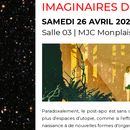
IMAGINAIRES 
SAMEDI 26 AVRIL 202
Salle 03 | MJC Monplai
Paradoxalement, le post-apo est sans d
plus d’espaces d’utopie, comme si l’eff
naissance à de nouvelles formes d’organi