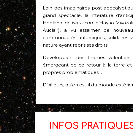
Loin des imaginaires post-apocalyptiq
grand spectacle, la littérature d’anti
Hegland, de
Nausicaä
d’Hayao Miyazak
Auclair), a vu essaimer de nouveaux
communautés autarciques, solidaires v
nature ayant repris ses droits.
Développant des thèmes volontiers fé
émergeant de ce retour à la terre et a
propres problématiques…
D’ailleurs, qu’en est-il du monde extér
INFOS PRATIQUE