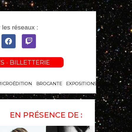
 les réseaux :
tube
Facebook
Twitch
S · BILLETTERIE
MICROÉDITION
BROCANTE
EXPOSITIONS
EN PRÉSENCE DE :