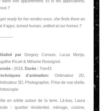
lé dans son appartement. Et si les applications,
nous ?
et ready for her rendez-vous, she finds there an
t if apps, turned human, settled at our homes ?
———
Réalisé par
Gregory Corraze, Lucas Monjo,
Agathe Ricart & Mélanie Rossignol.
Année :
2016.
Durée :
7mn43
Techniques d’animation:
Ordinateur 2D,
Ordinateur 3D, Photographie, Prise de vue réelle,
Rotoscopie
lite en orbite autour de la terre. Là-bas, Laura
ite : quartier résidentiel, ménage, cuisine,