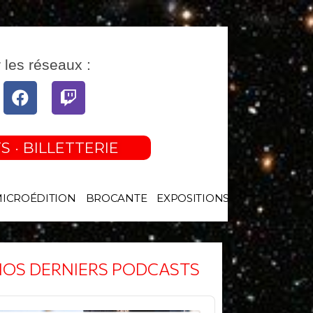
 les réseaux :
tube
Facebook
Twitch
S · BILLETTERIE
MICROÉDITION
BROCANTE
EXPOSITIONS
OS DERNIERS PODCASTS
o