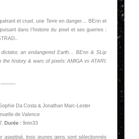
quérant et cruel, une Terre en danger… BEnn et
uisant dans l’histoire du pixel et ses guerres :
STRAD..
l dictator, an endangered Earth… BEnn & SLip
m the history & wars of pixels: AMIGA vs ATARI;
———
Sophie Da Costa & Jonathan Marc-Lester
uelle de Valence
7.
Durée :
9mn33
r aseptisé, trois jeunes gens sont sélectionnés