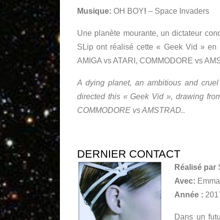
Musique:
OH BOY
!
– Space Invaders
Une planète mourante, un dictateur con
SLip ont réalisé cette « Geek Vid » en p
AMIGA vs ATARI, COMMODORE vs AM
A dying planet, an ambitious and crue
directed this « Geek Vid », drawing fro
COMMODORE vs AMSTRAD..
DERNIER CONTACT
Réalisé par
Avec:
Emman
Année :
201
Dans un futu