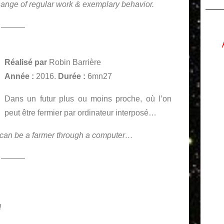
ange of regular work & exemplary behavior.
———
Réalisé par
Robin Barrière
Année :
2016.
Durée :
6mn27
Dans un futur plus ou moins proche, où l’on
peut être fermier par ordinateur interposé…
e can be a farmer through a computer…
———
!