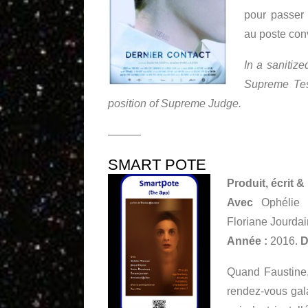
pour passer 
au poste con
In a sanitiz
Supreme Tes
position of Supreme Judge.
———
SMART POTE
Produit, écrit &
Avec
Ophélie M
Floriane Jourda
Année :
2016.
D
Quand Faustine,
rendez-vous gal