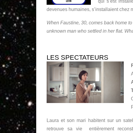
qui s’est instal
devenues humaines, s’installaient chez 
When Faustine, 30, comes back home to g
unknown man who settled in her flat. Wha
LES SPECTATEURS
Laura et son mari habitent sur un satel
retrouve sa vie entièrement reconstru