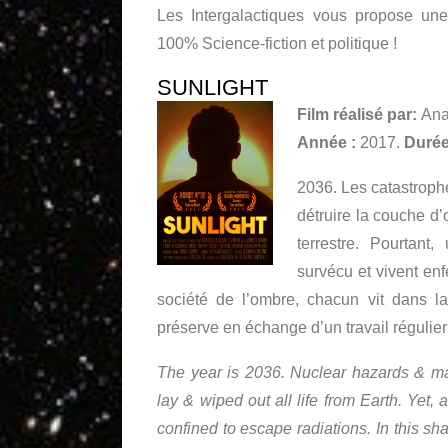
Les Intergalactiques vous propose un
100% Science-fiction et politique !
SUNLIGHT
Film réalisé par:
Ana
Année :
2017.
Durée
2036. Les catastrophe
détruire la couche d’
terrestre. Pourtan
survécu et vivent en
société de l’ombre, chacun vit dans la
préserve en échange d’un travail régulie
The year is 2036. Nuclear hazards & mas
lay & wiped out all life from Earth. Yet,
confined to escape radiations. In this sh