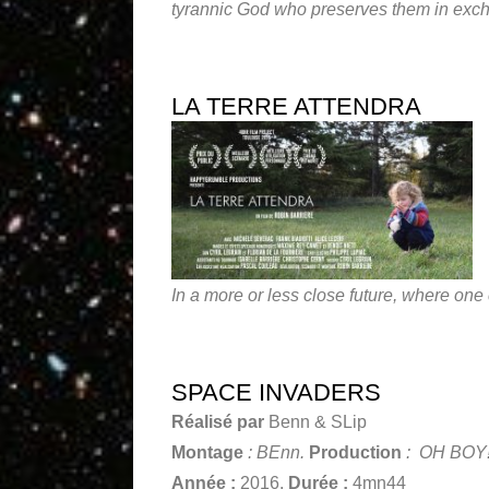
tyrannic God who preserves them in exch
LA TERRE ATTENDRA
In a more or less close future, where on
SPACE INVADERS
Réalisé par
Benn & SLip
Montage
: BEnn.
Production
: OH BOY
Année :
2016.
Durée :
4mn44