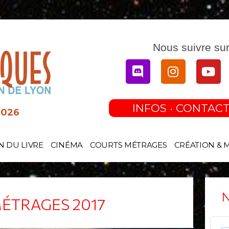
Nous suivre sur
Discord
Instagram
You
INFOS · CONTACT
2026
N DU LIVRE
CINÉMA
COURTS MÉTRAGES
CRÉATION & 
N
ÉTRAGES 2017
Audi