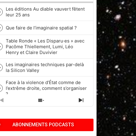
Les éditions Au diable vauvert fêtent
Episode
leur 25 ans
play
icon
Que faire de l’imaginaire spatial ?
Episode
play
Table Ronde « Les Disparu·es » avec
icon
Pacôme Thiellement, Lumi, Léo
Episode
Henry et Claire Duvivier
play
icon
Les imaginaires techniques par-delà
Episode
la Silicon Valley
play
icon
Face à la violence d’État comme de
l’extrême droite, comment s’organiser
Episode
?
play
icon
PREVIOUS
SHOW
NEXT
Quel rapport à l’historicité dans les
EPISODE
EPISODES
EPISODE
cycles de Fantasy et de Science-
Episode
LIST
fiction ?
play
ABONNEMENTS PODCASTS
icon
Pop Culture, Nostalgie et Capitalisme
| Pacôme Thiellement, Benj & Kath