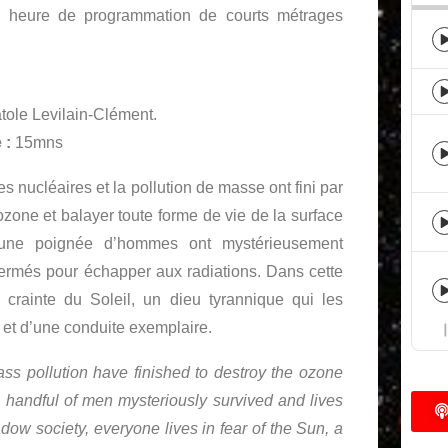
e heure de programmation de courts métrages
tole Levilain-Clément.
 :
15mns
s nucléaires et la pollution de masse ont fini par
ozone et balayer toute forme de vie de la surface
t, une poignée d’hommes ont mystérieusement
fermés pour échapper aux radiations. Dans cette
 crainte du Soleil, un dieu tyrannique qui les
r et d’une conduite exemplaire.
s pollution have finished to destroy the ozone
 a handful of men mysteriously survived and lives
adow society, everyone lives in fear of the Sun, a