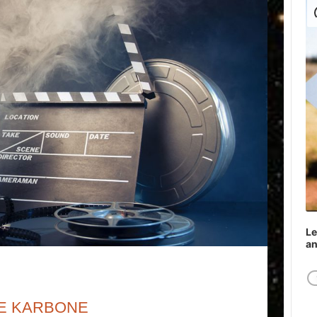
Play
Le
a
LE KARBONE