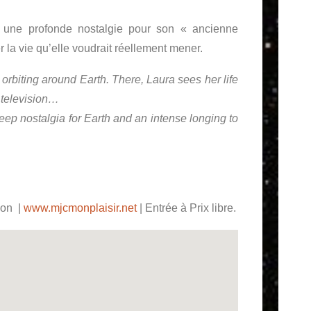
e, une profonde nostalgie pour son « ancienne
r la vie qu’elle voudrait réellement mener.
 orbiting around Earth. There, Laura sees her life
, television…
 deep nostalgia for Earth and an intense longing to
n ‎ |
www.mjcmonplaisir.net
| Entrée à Prix libre.