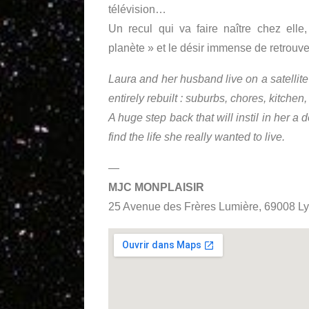
télévision…
Un recul qui va faire naître chez ell
planète » et le désir immense de retrouve
Laura and her husband live on a satellite
entirely rebuilt : suburbs, chores, kitchen
A huge step back that will instil in her a
find the life she really wanted to live.
—
MJC MONPLAISIR
25 Avenue des Frères Lumière, 69008 Lyo