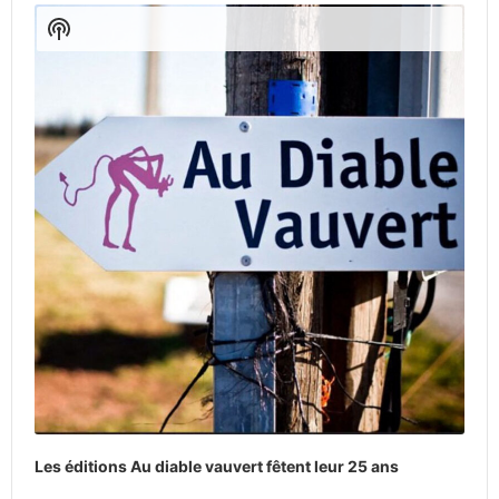
Player
Show
Podcast
Information
Les éditions Au diable vauvert fêtent leur 25 ans