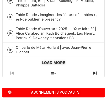
Thiellement, Benj & Kath Bolchegeek, Modiiie,
Episode
Philippe Battaglia
play
icon
Table Ronde : Imaginer des “futurs désirables »,
Episode
est-ce oublier le présent ?
play
icon
Table Ronde d’ouverture 2025 — “Que faire ?” |
Alice Carabédian, Kath Bolchegeek, Léo Henry,
Episode
Patrick K. Dewdney, tientstiens BD
play
icon
On parle de Métal Hurlant | avec Jean-Pierre
Episode
Dionnet
play
icon
LOAD MORE
PREVIOUS
SHOW
NEXT
EPISODE
EPISODES
EPIS
LIST
ABONNEMENTS PODCASTS