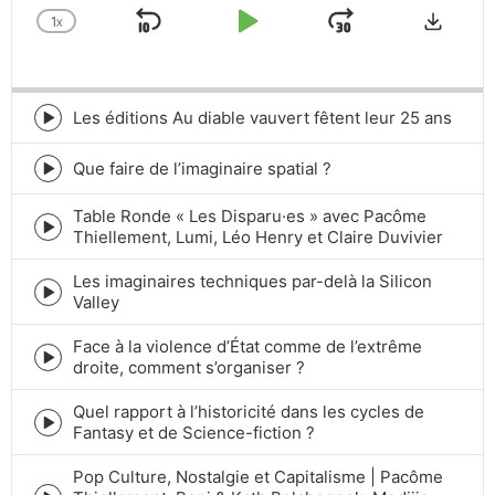
Downlo
1
X
SKIP
PLAY
JUMP
CHANGE
PLAYBACK
BACKWARD
PAUSE
FORWARD
RATE
Les éditions Au diable vauvert fêtent leur 25 ans
Episode
play
icon
Que faire de l’imaginaire spatial ?
Episode
play
Table Ronde « Les Disparu·es » avec Pacôme
icon
Episode
Thiellement, Lumi, Léo Henry et Claire Duvivier
play
icon
Les imaginaires techniques par-delà la Silicon
Episode
Valley
play
icon
Face à la violence d’État comme de l’extrême
Episode
droite, comment s’organiser ?
play
icon
Quel rapport à l’historicité dans les cycles de
Episode
Fantasy et de Science-fiction ?
play
icon
Pop Culture, Nostalgie et Capitalisme | Pacôme