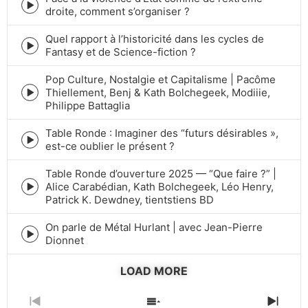
Episode
droite, comment s’organiser ?
play
icon
Quel rapport à l’historicité dans les cycles de
Episode
Fantasy et de Science-fiction ?
play
icon
Pop Culture, Nostalgie et Capitalisme | Pacôme
Thiellement, Benj & Kath Bolchegeek, Modiiie,
Episode
Philippe Battaglia
play
icon
Table Ronde : Imaginer des “futurs désirables »,
Episode
est-ce oublier le présent ?
play
icon
Table Ronde d’ouverture 2025 — “Que faire ?” |
Alice Carabédian, Kath Bolchegeek, Léo Henry,
Episode
Patrick K. Dewdney, tientstiens BD
play
icon
On parle de Métal Hurlant | avec Jean-Pierre
Episode
Dionnet
play
icon
LOAD MORE
PREVIOUS
SHOW
NEXT