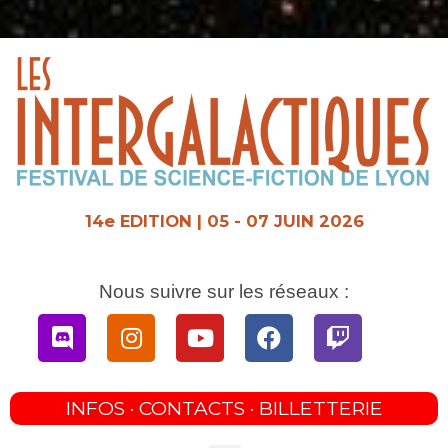
Aller
au
contenu
14e EDITION | 05 - 07 JUIN 2026
Nous suivre sur les réseaux :
Discord
Instagram
Youtube
Facebook
Twitch
INFOS · CONTACTS · BILLETTERIE