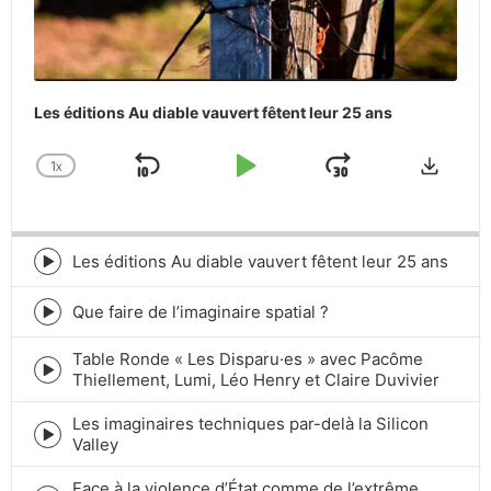
Les éditions Au diable vauvert fêtent leur 25 ans
Downlo
1
X
SKIP
PLAY
JUMP
CHANGE
PLAYBACK
BACKWARD
PAUSE
FORWARD
RATE
Les éditions Au diable vauvert fêtent leur 25 ans
Episode
play
icon
Que faire de l’imaginaire spatial ?
Episode
play
Table Ronde « Les Disparu·es » avec Pacôme
icon
Episode
Thiellement, Lumi, Léo Henry et Claire Duvivier
play
icon
Les imaginaires techniques par-delà la Silicon
Episode
Valley
play
icon
Face à la violence d’État comme de l’extrême