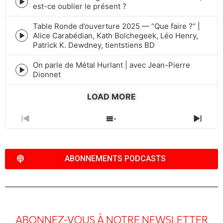
Episode
est-ce oublier le présent ?
play
icon
Table Ronde d’ouverture 2025 — “Que faire ?” |
Alice Carabédian, Kath Bolchegeek, Léo Henry,
Episode
Patrick K. Dewdney, tientstiens BD
play
icon
On parle de Métal Hurlant | avec Jean-Pierre
Episode
Dionnet
play
icon
LOAD MORE
PREVIOUS
SHOW
NEXT
EPISODE
EPISODES
EPIS
LIST
ABONNEMENTS PODCASTS
ABONNEZ-VOUS À NOTRE NEWSLETTER