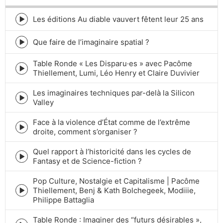
RATE
Les éditions Au diable vauvert fêtent leur 25 ans
Episode
play
icon
Que faire de l’imaginaire spatial ?
Episode
play
Table Ronde « Les Disparu·es » avec Pacôme
icon
Episode
Thiellement, Lumi, Léo Henry et Claire Duvivier
play
icon
Les imaginaires techniques par-delà la Silicon
Episode
Valley
play
icon
Face à la violence d’État comme de l’extrême
Episode
droite, comment s’organiser ?
play
icon
Quel rapport à l’historicité dans les cycles de
Episode
Fantasy et de Science-fiction ?
play
icon
Pop Culture, Nostalgie et Capitalisme | Pacôme
Thiellement, Benj & Kath Bolchegeek, Modiiie,
Episode
Philippe Battaglia
play
icon
Table Ronde : Imaginer des “futurs désirables »,