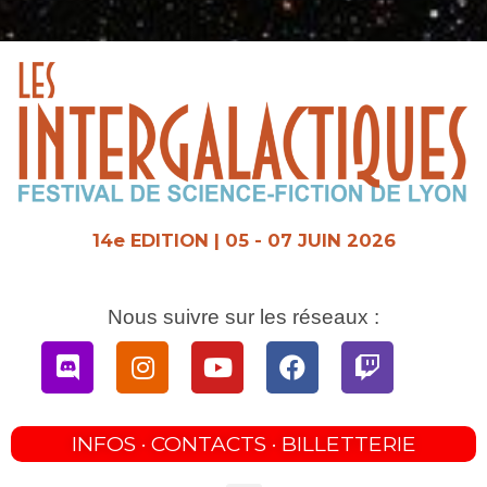
Aller
au
contenu
14e EDITION | 05 - 07 JUIN 2026
Nous suivre sur les réseaux :
Discord
Instagram
Youtube
Facebook
Twitch
INFOS · CONTACTS · BILLETTERIE