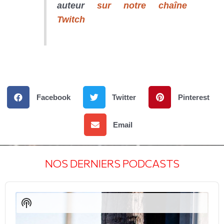
auteur
sur notre chaîne
Twitch
Facebook
Twitter
Pinterest
Email
NOS DERNIERS PODCASTS
Audio
Player
Show
Podcast
Information