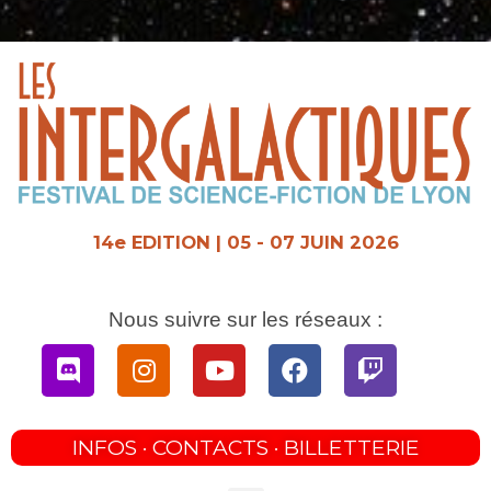
Aller
au
contenu
14e EDITION | 05 - 07 JUIN 2026
Nous suivre sur les réseaux :
Discord
Instagram
Youtube
Facebook
Twitch
INFOS · CONTACTS · BILLETTERIE