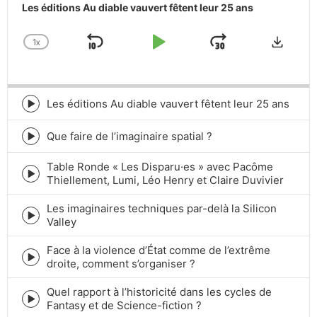
Les éditions Au diable vauvert fêtent leur 25 ans
Downlo
1
X
SKIP
PLAY
JUMP
CHANGE
PLAYBACK
BACKWARD
PAUSE
FORWARD
RATE
Les éditions Au diable vauvert fêtent leur 25 ans
Episode
play
icon
Que faire de l’imaginaire spatial ?
Episode
play
Table Ronde « Les Disparu·es » avec Pacôme
icon
Episode
Thiellement, Lumi, Léo Henry et Claire Duvivier
play
icon
Les imaginaires techniques par-delà la Silicon
Episode
Valley
play
icon
Face à la violence d’État comme de l’extrême
Episode
droite, comment s’organiser ?
play
icon
Quel rapport à l’historicité dans les cycles de
Episode
Fantasy et de Science-fiction ?