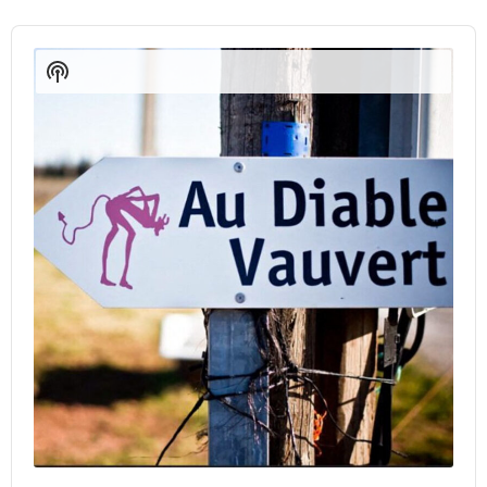
Audio
Player
Show
Podcast
Information