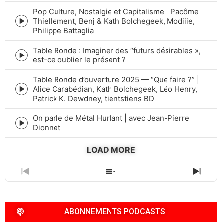
play
icon
Pop Culture, Nostalgie et Capitalisme | Pacôme
Thiellement, Benj & Kath Bolchegeek, Modiiie,
Episode
Philippe Battaglia
play
icon
Table Ronde : Imaginer des “futurs désirables »,
Episode
est-ce oublier le présent ?
play
icon
Table Ronde d’ouverture 2025 — “Que faire ?” |
Alice Carabédian, Kath Bolchegeek, Léo Henry,
Episode
Patrick K. Dewdney, tientstiens BD
play
icon
On parle de Métal Hurlant | avec Jean-Pierre
Episode
Dionnet
play
icon
LOAD MORE
PREVIOUS
SHOW
NEXT
EPISODE
EPISODES
EPIS
LIST
ABONNEMENTS PODCASTS