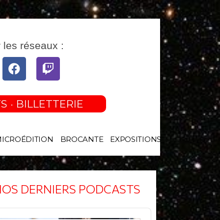
 les réseaux :
tube
Facebook
Twitch
S · BILLETTERIE
MICROÉDITION
BROCANTE
EXPOSITIONS
OS DERNIERS PODCASTS
o