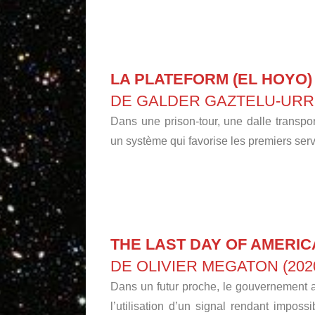
LA PLATEFORM (EL HOYO)
DE GALDER GAZTELU-URRUT
Dans une prison-tour, une dalle transpo
un système qui favorise les premiers servi
THE LAST DAY OF AMERIC
DE OLIVIER MEGATON (2020 
Dans un futur proche, le gouvernement a
l’utilisation d’un signal rendant impos