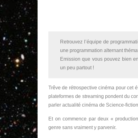
Retrouvez l’équipe de programmatio
une programmation alternant thémati
Emission que vous pouvez bien en
un peu partout !
Trêve de rétrospective cinéma pour cet ét
plateformes de streaming pondent du conte
parler actualité cinéma de Science-fictio
Et on commence par deux « productions 
genre sans vraiment y parvenir.