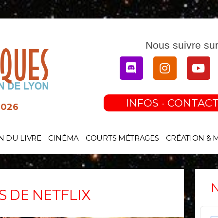
Nous suivre sur
Discord
Instagram
You
INFOS · CONTACT
2026
N DU LIVRE
CINÉMA
COURTS MÉTRAGES
CRÉATION & 
N
S DE NETFLIX
Audi