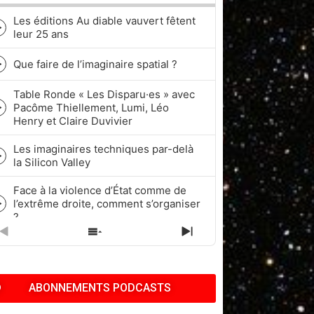
Les éditions Au diable vauvert fêtent
Episode
leur 25 ans
play
icon
Que faire de l’imaginaire spatial ?
Episode
play
Table Ronde « Les Disparu·es » avec
icon
Pacôme Thiellement, Lumi, Léo
Episode
Henry et Claire Duvivier
play
icon
Les imaginaires techniques par-delà
Episode
la Silicon Valley
play
icon
Face à la violence d’État comme de
l’extrême droite, comment s’organiser
Episode
?
play
icon
PREVIOUS
SHOW
NEXT
Quel rapport à l’historicité dans les
EPISODE
EPISODES
EPISODE
cycles de Fantasy et de Science-
Episode
LIST
fiction ?
play
ABONNEMENTS PODCASTS
icon
Pop Culture, Nostalgie et Capitalisme
| Pacôme Thiellement, Benj & Kath