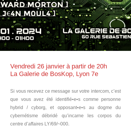
Vendredi 26 janvier à partir de 20h
La Galerie de BosKop, Lyon 7e
Si vous recevez ce message sur votre intercom, c’est
que vous avez été identifié•e•s comme personne
hybrid / cyborg, et opposant•e•s au dogme du
cybernétisme débridé qu’incarne les corpos du
centre d’affaires LY/69/~000.