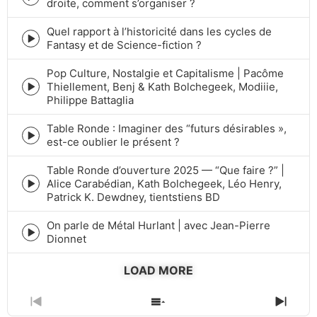
Episode
droite, comment s’organiser ?
play
icon
Quel rapport à l’historicité dans les cycles de
Episode
Fantasy et de Science-fiction ?
play
icon
Pop Culture, Nostalgie et Capitalisme | Pacôme
Thiellement, Benj & Kath Bolchegeek, Modiiie,
Episode
Philippe Battaglia
play
icon
Table Ronde : Imaginer des “futurs désirables »,
Episode
est-ce oublier le présent ?
play
icon
Table Ronde d’ouverture 2025 — “Que faire ?” |
Alice Carabédian, Kath Bolchegeek, Léo Henry,
Episode
Patrick K. Dewdney, tientstiens BD
play
icon
On parle de Métal Hurlant | avec Jean-Pierre
Episode
Dionnet
play
icon
LOAD MORE
PREVIOUS
SHOW
NEXT