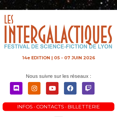
Aller
au
contenu
14e EDITION | 05 - 07 JUIN 2026
Nous suivre sur les réseaux :
Discord
Instagram
Youtube
Facebook
Twitch
INFOS · CONTACTS · BILLETTERIE