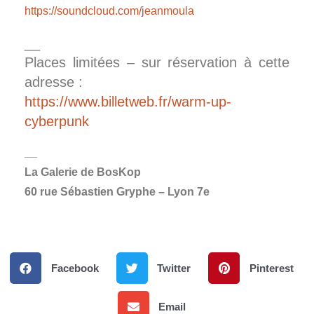
https://soundcloud.com/jeanmoula
__
Places limitées – sur réservation à cette
adresse :
https://www.billetweb.fr/warm-up-
cyberpunk
__
La Galerie de BosKop
60 rue Sébastien Gryphe – Lyon 7e
Facebook
Twitter
Pinterest
Email