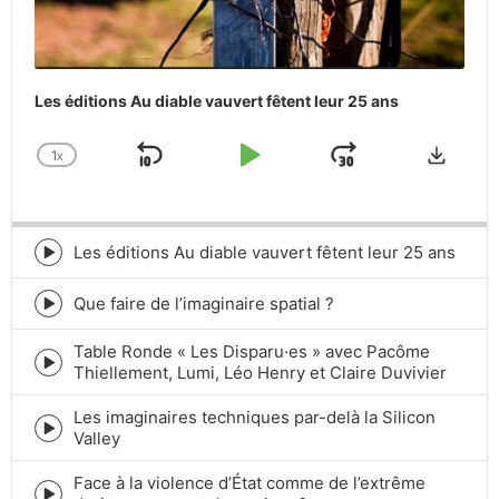
Les éditions Au diable vauvert fêtent leur 25 ans
Downlo
1
X
SKIP
PLAY
JUMP
CHANGE
PLAYBACK
BACKWARD
PAUSE
FORWARD
RATE
Les éditions Au diable vauvert fêtent leur 25 ans
Episode
play
icon
Que faire de l’imaginaire spatial ?
Episode
play
Table Ronde « Les Disparu·es » avec Pacôme
icon
Episode
Thiellement, Lumi, Léo Henry et Claire Duvivier
play
icon
Les imaginaires techniques par-delà la Silicon
Episode
Valley
play
icon
Face à la violence d’État comme de l’extrême