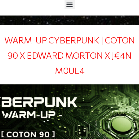
Menu
WARM-UP CYBERPUNK | COTON
90 X EDWARD MORTON X J€4N
M0UL4