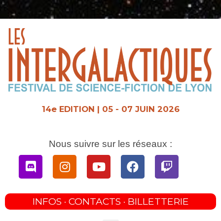
Aller
au
contenu
14e EDITION | 05 - 07 JUIN 2026
Nous suivre sur les réseaux :
Discord
Instagram
Youtube
Facebook
Twitch
INFOS · CONTACTS · BILLETTERIE