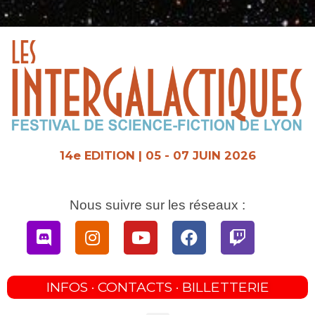
Aller
au
contenu
14e EDITION | 05 - 07 JUIN 2026
Nous suivre sur les réseaux :
Discord
Instagram
Youtube
Facebook
Twitch
INFOS · CONTACTS · BILLETTERIE